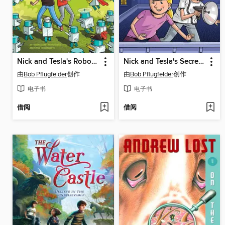
Nick and Tesla's Robot Army Rampage
Nick and Tesla's Secret Agent Gadget Battle
由
Bob Pflugfelder
创作
由
Bob Pflugfelder
创作
电子书
电子书
借阅
借阅