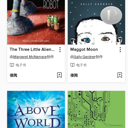
The Three Little Aliens and the Big Bad Robot
Maggot Moon
由
Margaret McNamara
创作
由
Sally Gardner
创作
电子书
电子书
借阅
借阅