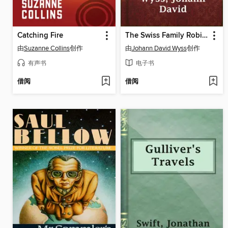
Catching Fire
The Swiss Family Robinson; or Adventures in a Desert Island
由
Suzanne Collins
创作
由
Johann David Wyss
创作
有声书
电子书
借阅
借阅