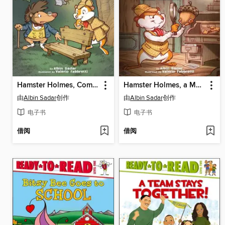
Hamster Holmes, Combing for Clues
Hamster Holmes, a Mystery Comes Knocking
由
Albin Sadar
创作
由
Albin Sadar
创作
电子书
电子书
借阅
借阅