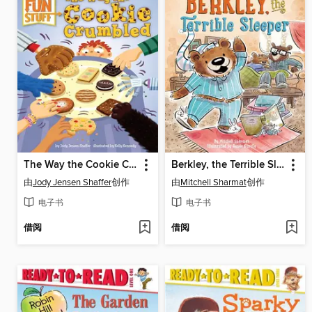
The Way the Cookie Crumbled
Berkley, the Terrible Sleeper
由
Jody Jensen Shaffer
创作
由
Mitchell Sharmat
创作
电子书
电子书
借阅
借阅