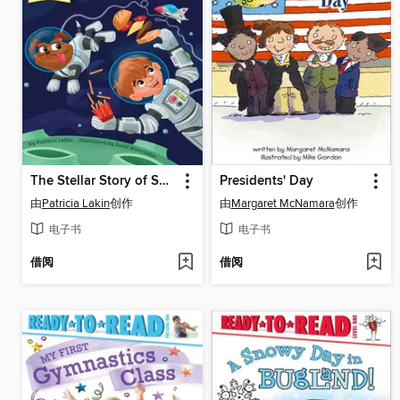
The Stellar Story of Space Travel
Presidents' Day
由
Patricia Lakin
创作
由
Margaret McNamara
创作
电子书
电子书
借阅
借阅