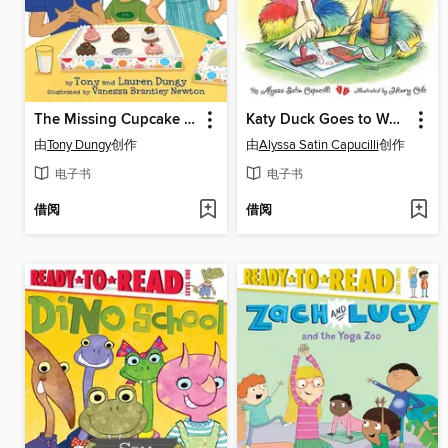
The Missing Cupcake Mystery
Katy Duck Goes to Work
由
Tony Dungy
创作
由
Alyssa Satin Capucilli
创作
电子书
电子书
借阅
借阅