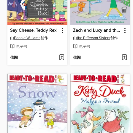
Say Cheese, Teddy Rex!
Zach and Lucy and the Yoga Zoo: Ready-to-Read Level 3 (with audio recording)
由
Bonnie Williams
创作
由
the Pifferson Sisters
创作
电子书
电子书
借阅
借阅