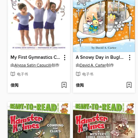
My First Gymnastics Class
A Snowy Day in Bugland!
由
Alyssa Satin Capucilli
创作
由
David A. Carter
创作
电子书
电子书
借阅
借阅