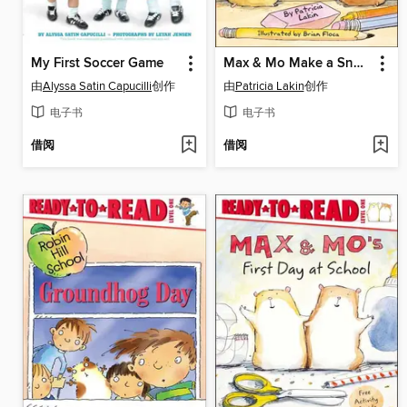
My First Soccer Game
Max & Mo Make a Snowman
由
Alyssa Satin Capucilli
创作
由
Patricia Lakin
创作
电子书
电子书
借阅
借阅