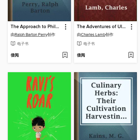
The Approach to Philosophy
The Adventures of Ulysses
由
Ralph Barton Perry
创作
由
Charles Lamb
创作
电子书
电子书
借阅
借阅