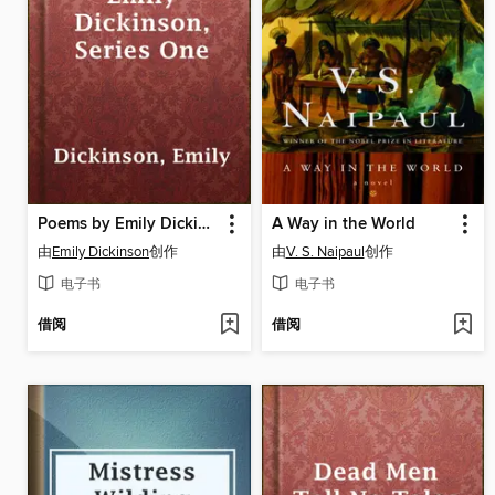
Poems by Emily Dickinson, Series One
A Way in the World
由
Emily Dickinson
创作
由
V. S. Naipaul
创作
电子书
电子书
借阅
借阅