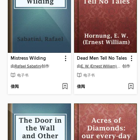
Mistress Wilding
Dead Men Tell No Tales
由
Rafael Sabatini
创作
由
E. W. (Ernest William) Hornung
创作
电子书
电子书
借阅
借阅