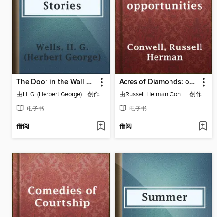
The Door in the Wall and Other Stories
Acres of Diamonds: our every-day opportunities
由
H. G. (Herbert George) Wells
创作
由
Russell Herman Conwell
创作
电子书
电子书
借阅
借阅