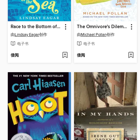
Race to the Bottom of the Sea
The Omnivore's Dilemma
由
Lindsay Eagar
创作
由
Michael Pollan
创作
电子书
电子书
借阅
借阅