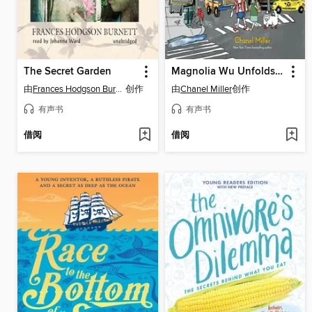
The Secret Garden
Magnolia Wu Unfolds It All
由
Frances Hodgson Burnett
创作
由
Chanel Miller
创作
有声书
有声书
借阅
借阅