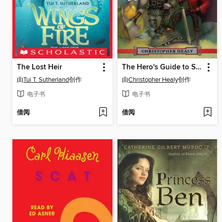
The Lost Heir
The Hero's Guide to Saving Your Kingdom
由
Tui T. Sutherland
创作
由
Christopher Healy
创作
电子书
电子书
借阅
借阅